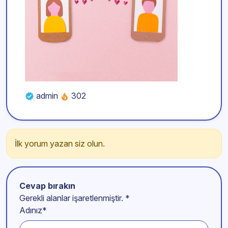
admin
302
İlk yorum yazan siz olun.
Cevap bırakın
Gerekli alanlar işaretlenmiştir.
*
Adınız*