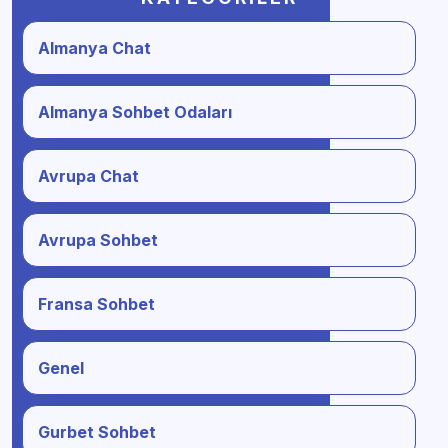
Almanya Chat
Almanya Sohbet Odaları
Avrupa Chat
Avrupa Sohbet
Fransa Sohbet
Genel
Gurbet Sohbet