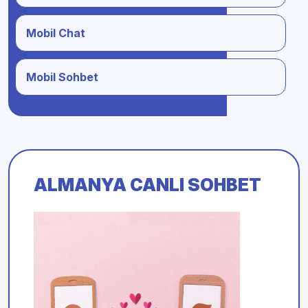
Mobil Chat
Mobil Sohbet
ALMANYA CANLI SOHBET