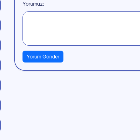
Yorumuz: