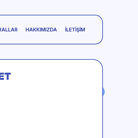
RALLAR
HAKKIMIZDA
İLETIŞIM
ET