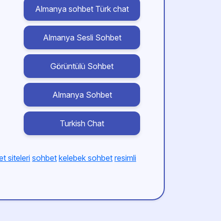
Almanya sohbet Türk chat
Almanya Sesli Sohbet
Görüntülü Sohbet
Almanya Sohbet
Turkish Chat
t siteleri
sohbet
kelebek sohbet
resimli