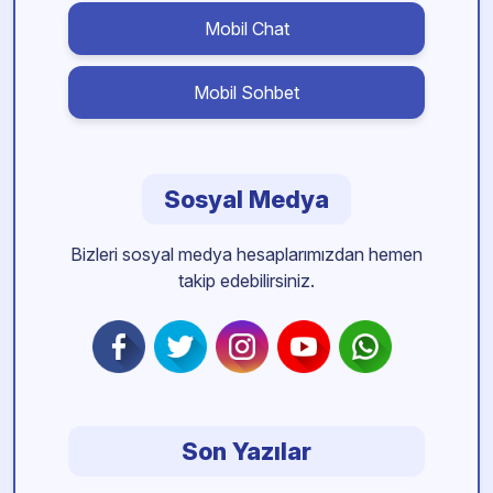
Mobil Chat
Mobil Sohbet
Sosyal Medya
Bizleri sosyal medya hesaplarımızdan hemen
takip edebilirsiniz.
Son Yazılar