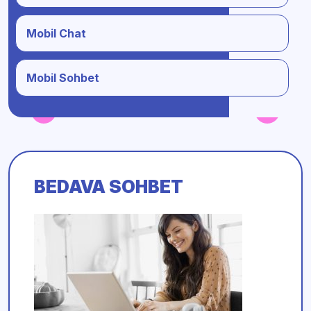
Mobil Chat
Mobil Sohbet
BEDAVA SOHBET