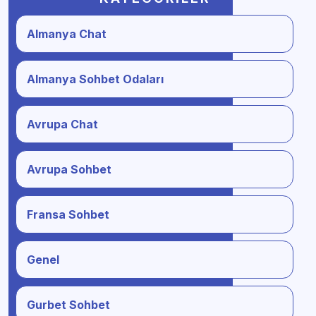
Almanya Chat
Almanya Sohbet Odaları
Avrupa Chat
Avrupa Sohbet
Fransa Sohbet
Genel
Gurbet Sohbet