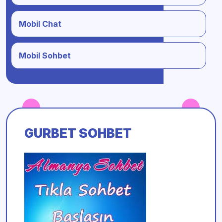
Mobil Chat
Mobil Sohbet
GURBET SOHBET