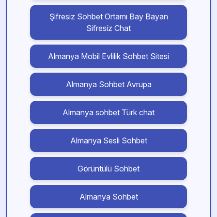
Şifresiz Sohbet Ortamı Bay Bayan
Sifresiz Chat
Almanya Mobil Evlilik Sohbet Sitesi
Almanya Sohbet Avrupa
Almanya sohbet Türk chat
Almanya Sesli Sohbet
Görüntülü Sohbet
Almanya Sohbet