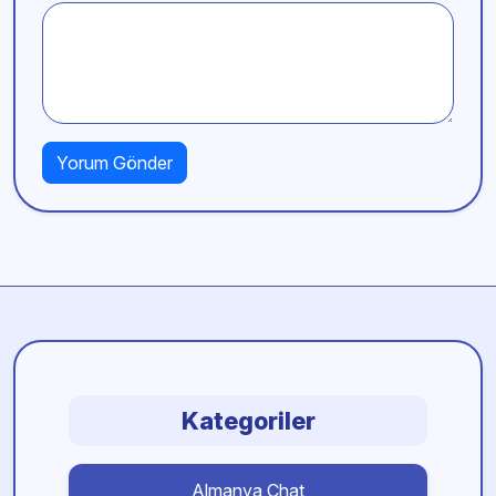
Kategoriler
Almanya Chat