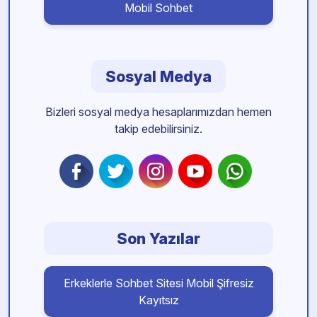
Mobil Sohbet
Sosyal Medya
Bizleri sosyal medya hesaplarımızdan hemen
takip edebilirsiniz.
Son Yazılar
Erkeklerle Sohbet Sitesi Mobil Şifresiz
Kayıtsız