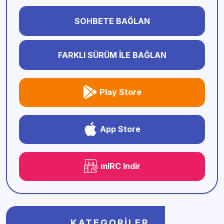
SOHBETE BAĞLAN
FARKLI SÜRÜM İLE BAĞLAN
Play Store
App Store
mIRC Indir
KATEGORILER