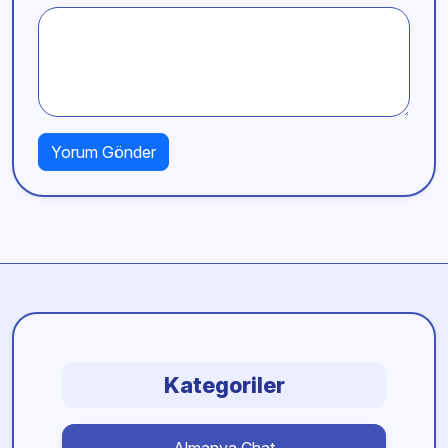
Kategoriler