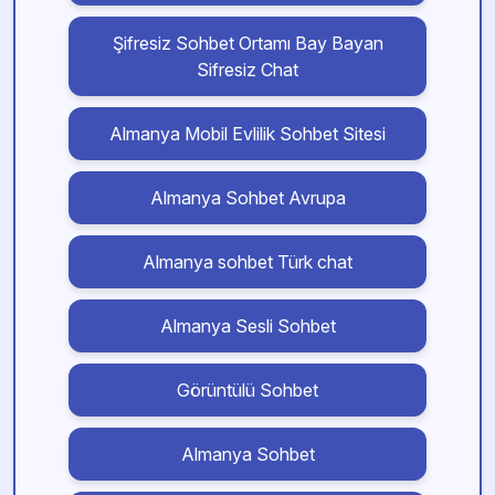
Şifresiz Sohbet Ortamı Bay Bayan
Sifresiz Chat
Almanya Mobil Evlilik Sohbet Sitesi
Almanya Sohbet Avrupa
Almanya sohbet Türk chat
Almanya Sesli Sohbet
Görüntülü Sohbet
Almanya Sohbet