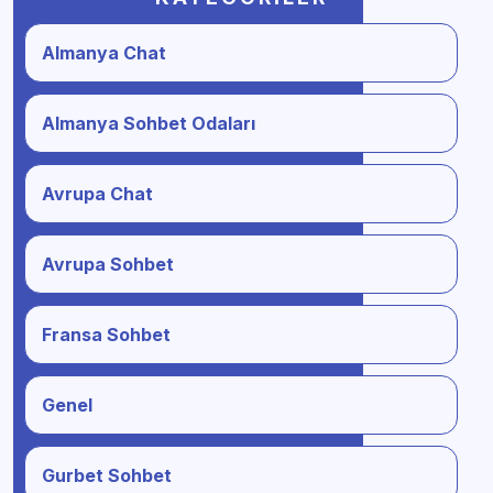
Almanya Chat
Almanya Sohbet Odaları
Avrupa Chat
Avrupa Sohbet
Fransa Sohbet
Genel
Gurbet Sohbet