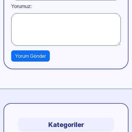
Yorumuz:
Kategoriler