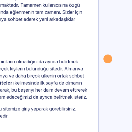
 kılmaktadır. Tamamen kullanıcısına özgü
ında eğlenmenin tam zamanı. Sizler için
ıya sohbet ederek yeni arkadaşlıklar
cıların olmadığını da ayrıca belirtmek
rçek kişilerin bulunduğu sitedir. Almanya
ya ve daha birçok ülkenin ortak sohbet
iteleri
kelimesinde ilk sayfa da olmanın
arak, bu başarıyı her daim devam ettirerek
am edeceğimizi de ayrıca belirtmek isteriz.
sitemize giriş yaparak görebilirsiniz.
edir.