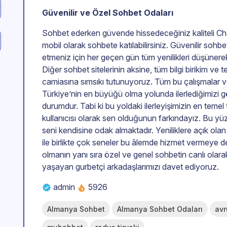
Güvenilir ve Özel Sohbet Odaları
Sohbet ederken güvende hissedeceğiniz kaliteli Cha
mobil olarak sohbete katılabilirsiniz. Güvenilir soh
etmeniz için her geçen gün tüm yenilikleri düşünerek s
Diğer sohbet sitelerinin aksine, tüm bilgi birikim ve 
camiasına sımsıkı tutunuyoruz. Tüm bu çalışmalar 
Türkiye’nin en büyüğü olma yolunda ilerlediğimizi gö
durumdur. Tabi ki bu yoldaki ilerleyişimizin en teme
kullanıcısı olarak sen olduğunun farkındayız. Bu 
seni kendisine odak almaktadır. Yeniliklere açık ola
ile birlikte çok seneler bu âlemde hizmet vermeye de
olmanın yanı sıra özel ve genel sohbetin canlı olar
yaşayan gurbetçi arkadaşlarımızı davet ediyoruz.
admin
5926
Almanya Sohbet
Almanya Sohbet Odaları
avr