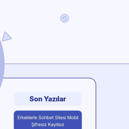
Son Yazılar
Erkeklerle Sohbet Sitesi Mobil
Şifresiz Kayıtsız