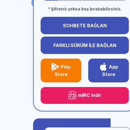
* Şifreniz yoksa boş bırakabilirsiniz.
SOHBETE BAĞLAN
FARKLI SÜRÜM İLE BAĞLAN
Play
App
Store
Store
mIRC Indir