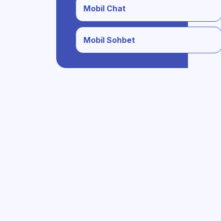
Mobil Chat
Mobil Sohbet