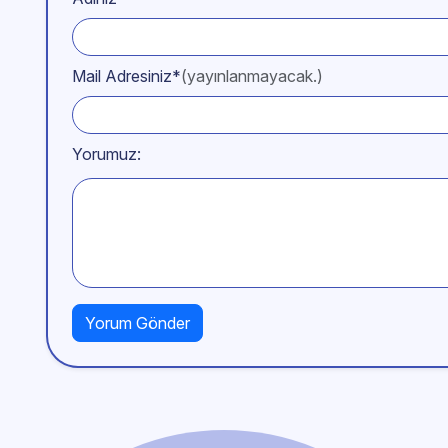
Mail Adresiniz*
(yayınlanmayacak.)
Yorumuz: