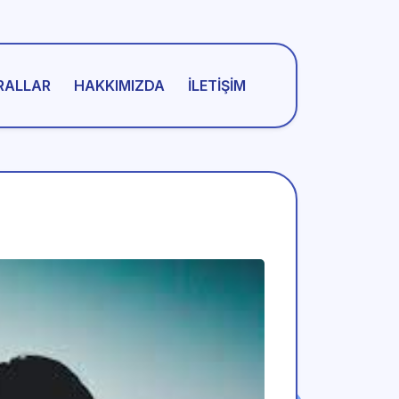
RALLAR
HAKKIMIZDA
İLETIŞIM