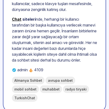
kullanıcılar, sadece klavye tuşları mesafesinde,
dünyasına zenginlik katmış olur.
Chat
siteleri
nde, herhangi bir kullanıcı
tarafından bir başka kullanıcıya verilecek manevi
zararın önüne hemen geçilir. İnsanların birbirlerine
zarar değil yarar sağlayacağı bir ortam
oluşturmak, sitenin asıl amacı ve görevidir. Her ne
kadar insani değerleri bazı durumlarda hiçe
sayabilecek kişilerin siteye dahil olma ihtimali olsa
da sohbet sitesi derhal bu durumu önler.
admin
4109
Almanya Sohbet
avrupa sohbet
mobil sohbet
muhabbet
radyo tiryaki
TurkishChat