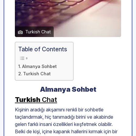
Turkish Chat
Table of Contents
Almanya Sohbet
Turkish Chat
Almanya Sohbet
Turkish
Chat
Kişinin aradığı akşamını renkli bir sohbetle
taçlandırmak, hiç tanımadığı birini ve akabinde
gelen farklı insani özellikleri keşfetmek olabilir.
Belki de kişi, içine kapanık hallerini kırmak için bir