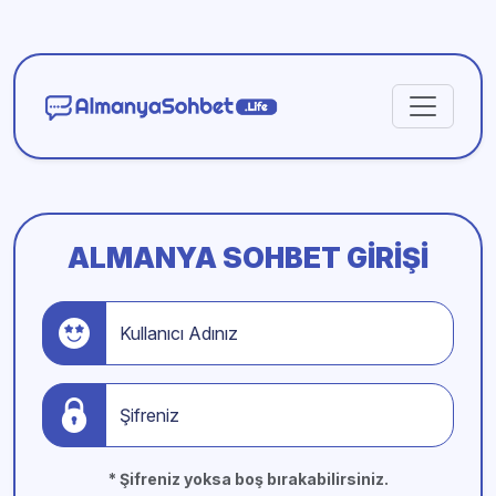
ALMANYA SOHBET GIRIŞI
Kullanıcı Adınız
Şifreniz
* Şifreniz yoksa boş bırakabilirsiniz.