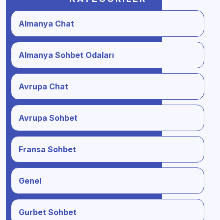
Almanya Chat
Almanya Sohbet Odaları
Avrupa Chat
Avrupa Sohbet
Fransa Sohbet
Genel
Gurbet Sohbet