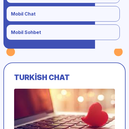
Mobil Chat
Mobil Sohbet
TURKISH CHAT