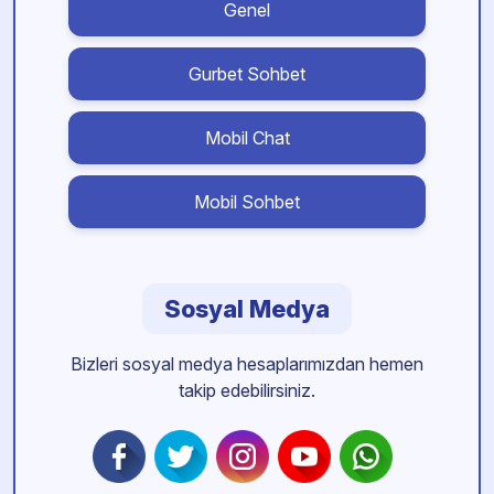
Genel
Gurbet Sohbet
Mobil Chat
Mobil Sohbet
Sosyal Medya
Bizleri sosyal medya hesaplarımızdan hemen
takip edebilirsiniz.