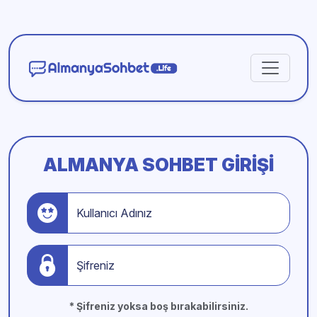
ALMANYA SOHBET GIRIŞI
Kullanıcı Adınız
Şifreniz
* Şifreniz yoksa boş bırakabilirsiniz.