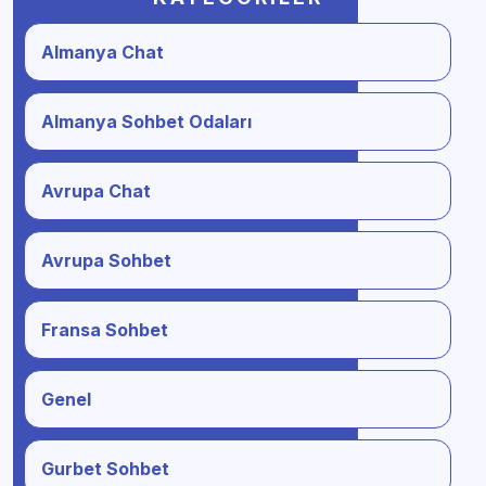
Almanya Chat
Almanya Sohbet Odaları
Avrupa Chat
Avrupa Sohbet
Fransa Sohbet
Genel
Gurbet Sohbet