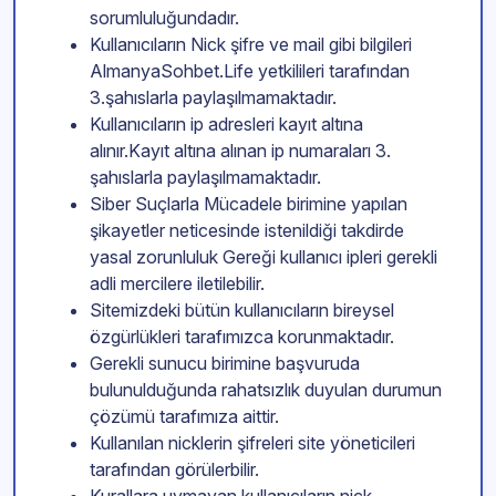
sorumluluğundadır.
Kullanıcıların Nick şifre ve mail gibi bilgileri
AlmanyaSohbet.Life yetkilileri tarafından
3.şahıslarla paylaşılmamaktadır.
Kullanıcıların ip adresleri kayıt altına
alınır.Kayıt altına alınan ip numaraları 3.
şahıslarla paylaşılmamaktadır.
Siber Suçlarla Mücadele birimine yapılan
şikayetler neticesinde istenildiği takdirde
yasal zorunluluk Gereği kullanıcı ipleri gerekli
adli mercilere iletilebilir.
Sitemizdeki bütün kullanıcıların bireysel
özgürlükleri tarafımızca korunmaktadır.
Gerekli sunucu birimine başvuruda
bulunulduğunda rahatsızlık duyulan durumun
çözümü tarafımıza aittir.
Kullanılan nicklerin şifreleri site yöneticileri
tarafından görülerbilir.