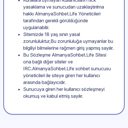
Kurallara uymayan kullanıcıların nick
yasaklama ve sunucudan uzaklaştırılma
hakkı AlmanyaSohbet.Life Yöneticileri
tarafından gerekli görüldüğünde
uygulanabilir.
Sitemizde 18 yaş sınırı yasal
zorunluluktur,Bu zorunluluğa uymayanlar bu
bilgiliyi bilmelerine rağmen giriş yapmış sayılır.
Bu Sözleşme AlmanyaSohbet.Life Sitesi
ona bağlı diğer siteler ve
IRC.AlmanyaSohbet.Life sohbet sunucusu
yöneticileri ile siteye giren her kullanıcı
arasında bağlayıcıdır.
Sunucuya giren her kullanıcı sözleşmeyi
okumuş ve kabul etmiş sayılır.