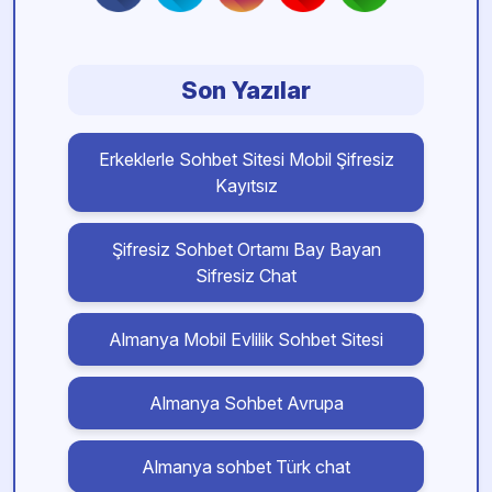
Son Yazılar
Erkeklerle Sohbet Sitesi Mobil Şifresiz
Kayıtsız
Şifresiz Sohbet Ortamı Bay Bayan
Sifresiz Chat
Almanya Mobil Evlilik Sohbet Sitesi
Almanya Sohbet Avrupa
Almanya sohbet Türk chat