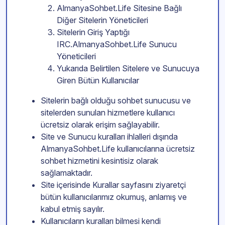
AlmanyaSohbet.Life Sitesine Bağlı
Diğer Sitelerin Yöneticileri
Sitelerin Giriş Yaptığı
IRC.AlmanyaSohbet.Life Sunucu
Yöneticileri
Yukarıda Belirtilen Sitelere ve Sunucuya
Giren Bütün Kullanıcılar
Sitelerin bağlı olduğu sohbet sunucusu ve
sitelerden sunulan hizmetlere kullanıcı
ücretsiz olarak erişim sağlayabilir.
Site ve Sunucu kuralları ihlalleri dışında
AlmanyaSohbet.Life kullanıcılarına ücretsiz
sohbet hizmetini kesintisiz olarak
sağlamaktadır.
Site içerisinde Kurallar sayfasını ziyaretçi
bütün kullanıcılarımız okumuş, anlamış ve
kabul etmiş sayılır.
Kullanıcıların kuralları bilmesi kendi