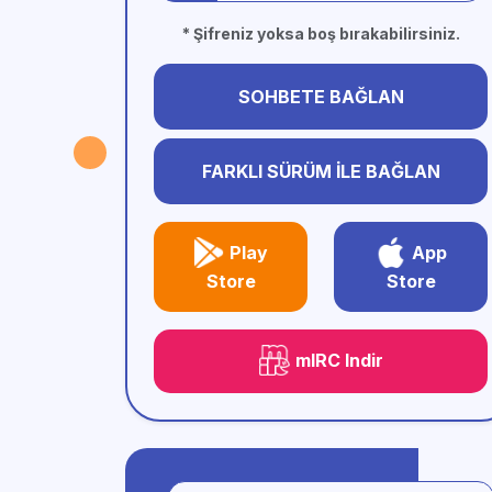
* Şifreniz yoksa boş bırakabilirsiniz.
SOHBETE BAĞLAN
FARKLI SÜRÜM İLE BAĞLAN
Play
App
Store
Store
mIRC Indir