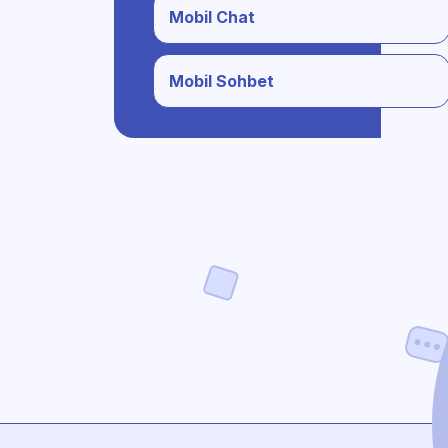
Mobil Chat
Mobil Sohbet