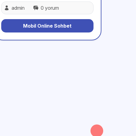
admin
0 yorum
Mobil Online Sohbet