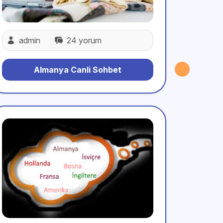
admin
24 yorum
Almanya Canli Sohbet