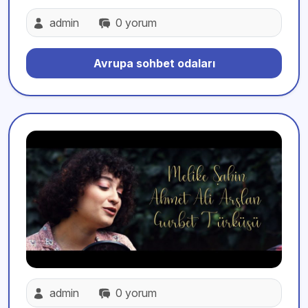
admin
0 yorum
Avrupa sohbet odaları
admin
0 yorum