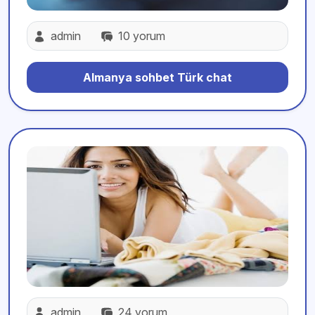
admin
10 yorum
Almanya sohbet Türk chat
admin
24 yorum