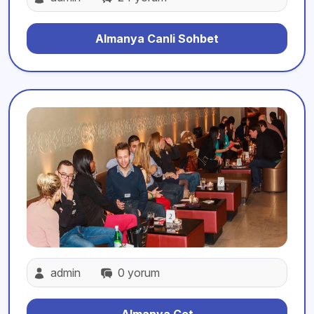
Almanya Canli Sohbet
admin
0 yorum