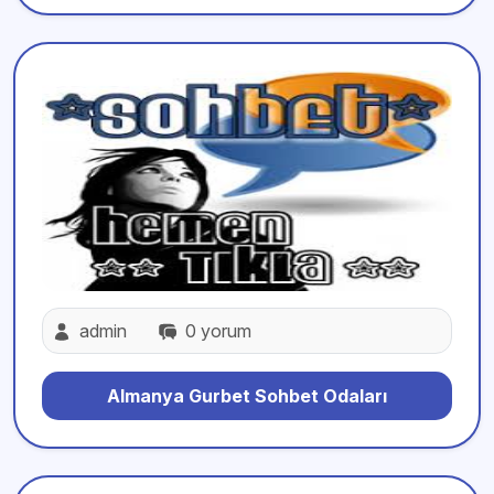
admin
0 yorum
Almanya Gurbet Sohbet Odaları