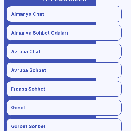
Almanya Chat
Almanya Sohbet Odaları
Avrupa Chat
Avrupa Sohbet
Fransa Sohbet
Genel
Gurbet Sohbet