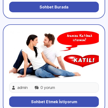
Sohbet Burada
admin
0 yorum
Sohbet Etmek İstiyorum