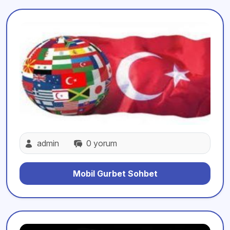
admin
0 yorum
Mobil Gurbet Sohbet