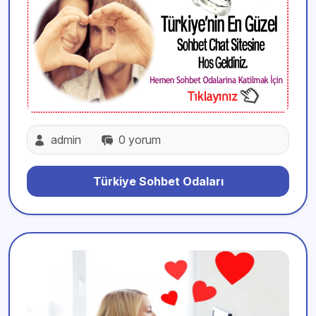
admin
0 yorum
Türkiye Sohbet Odaları