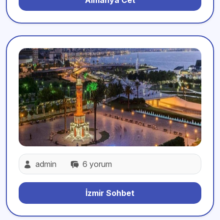
Almanya Cet
admin
6 yorum
İzmir Sohbet