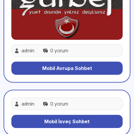
admin
0 yorum
Mobil Avrupa Sohbet
admin
0 yorum
Mobil İsveç Sohbet