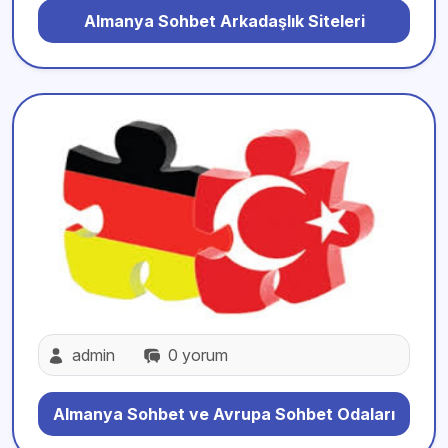
Almanya Sohbet Arkadaşlık Siteleri
admin
0 yorum
Almanya Sohbet ve Avrupa Sohbet Odaları