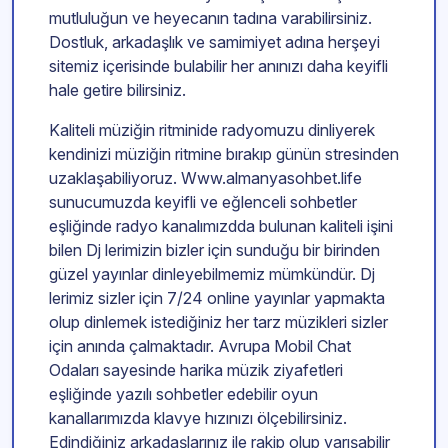
mutluluğun ve heyecanın tadına varabilirsiniz.
Dostluk, arkadaşlık ve samimiyet adına herşeyi
sitemiz içerisinde bulabilir her anınızı daha keyifli
hale getire bilirsiniz.
Kaliteli müziğin ritminide radyomuzu dinliyerek
kendinizi müziğin ritmine bırakıp günün stresinden
uzaklaşabiliyoruz. Www.almanyasohbet.life
sunucumuzda keyifli ve eğlenceli sohbetler
eşliğinde radyo kanalımızdda bulunan kaliteli işini
bilen Dj lerimizin bizler için sunduğu bir birinden
güzel yayınlar dinleyebilmemiz mümkündür. Dj
lerimiz sizler için 7/24 online yayınlar yapmakta
olup dinlemek istediğiniz her tarz müzikleri sizler
için anında çalmaktadır. Avrupa Mobil Chat
Odaları sayesinde harika müzik ziyafetleri
eşliğinde yazılı sohbetler edebilir oyun
kanallarımızda klavye hızınızı ölçebilirsiniz.
Edindiğiniz arkadaşlarınız ile rakip olup yarışabilir