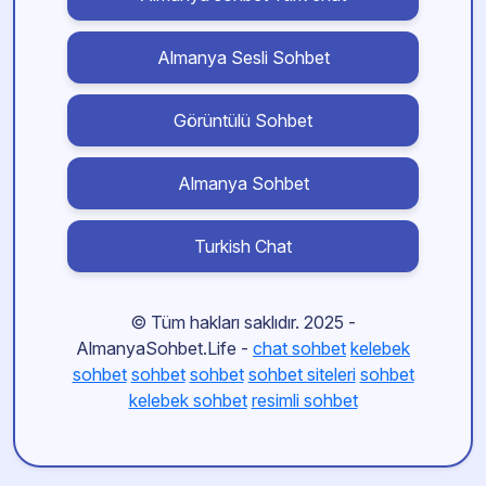
Almanya Sesli Sohbet
Görüntülü Sohbet
Almanya Sohbet
Turkish Chat
© Tüm hakları saklıdır. 2025 -
AlmanyaSohbet.Life -
chat sohbet
kelebek
sohbet
sohbet
sohbet
sohbet siteleri
sohbet
kelebek sohbet
resimli sohbet