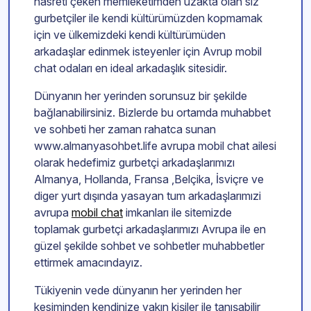
hasreti çeken memleketimden uzakta olan siz
gurbetçiler ile kendi kültürümüzden kopmamak
için ve ülkemizdeki kendi kültürümüden
arkadaşlar edinmek isteyenler için Avrup mobil
chat odaları en ideal arkadaşlık sitesidir.
Dünyanın her yerinden sorunsuz bir şekilde
bağlanabilirsiniz. Bizlerde bu ortamda muhabbet
ve sohbeti her zaman rahatca sunan
www.almanyasohbet.life avrupa mobil chat ailesi
olarak hedefimiz gurbetçi arkadaşlarımızı
Almanya, Hollanda, Fransa ,Belçika, İsviçre ve
diger yurt dışında yasayan tum arkadaşlarımızi
avrupa
mobil chat
imkanları ile sitemizde
toplamak gurbetçi arkadaşlarımızı Avrupa ile en
güzel şekilde sohbet ve sohbetler muhabbetler
ettirmek amacındayız.
Tükiyenin vede dünyanın her yerinden her
kesiminden kendinize yakın kişiler ile tanışabilir