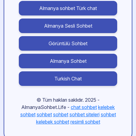
Almanya sohbet Türk chat
Almanya Sesli Sohbet
Görüntülü Sohbet
Almanya Sohbet
Turkish Chat
© Tüm hakları saklıdır. 2025 -
AlmanyaSohbet.Life -
chat sohbet
kelebek
sohbet
sohbet
sohbet
sohbet siteleri
sohbet
kelebek sohbet
resimli sohbet