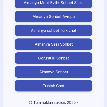
Almanya Mobil Evlilik Sohbet Sitesi
Almanya Sohbet Avrupa
Almanya sohbet Türk chat
Almanya Sesli Sohbet
Görüntülü Sohbet
Almanya Sohbet
Turkish Chat
© Tüm hakları saklıdır. 2025 -