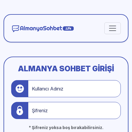
ALMANYA SOHBET GIRIŞI
Kullanıcı Adınız
Şifreniz
* Şifreniz yoksa boş bırakabilirsiniz.