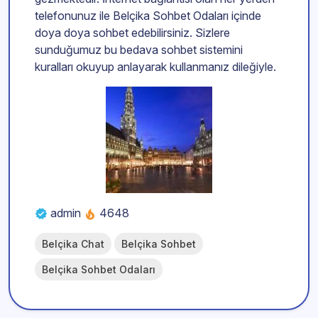
telefonunuz ile Belçika Sohbet Odaları içinde
doya doya sohbet edebilirsiniz. Sizlere
sunduğumuz bu bedava sohbet sistemini
kuralları okuyup anlayarak kullanmanız dileğiyle.
admin
4648
Belçika Chat
Belçika Sohbet
Belçika Sohbet Odaları