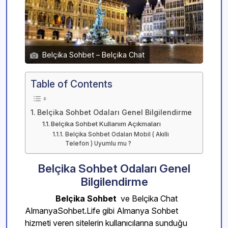
Belçika Sohbet – Belçika Chat
Table of Contents
Belçika Sohbet Odaları Genel Bilgilendirme
Belçika Sohbet Kullanım Açıkmaları
Belçika Sohbet Odaları Mobil ( Akıllı
Telefon ) Uyumlu mu ?
Belçika Sohbet Odaları Genel
Bilgilendirme
Belçika Sohbet
ve Belçika Chat
AlmanyaSohbet.Life gibi Almanya Sohbet
hizmeti veren sitelerin kullanıcılarına sunduğu