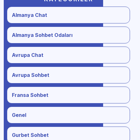
Almanya Chat
Almanya Sohbet Odaları
Avrupa Chat
Avrupa Sohbet
Fransa Sohbet
Genel
Gurbet Sohbet