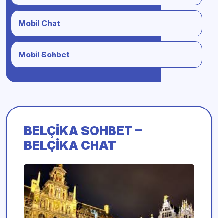
Mobil Chat
Mobil Sohbet
BELÇIKA SOHBET –
BELÇIKA CHAT