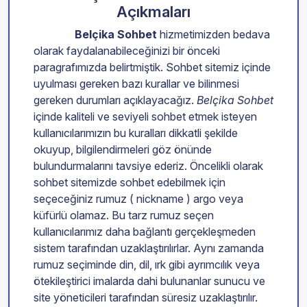
Açıkmaları
Belçika Sohbet
hizmetimizden bedava
olarak faydalanabileceğinizi bir önceki
paragrafımızda belirtmiştik. Sohbet sitemiz içinde
uyulması gereken bazı kurallar ve bilinmesi
gereken durumları açıklayacağız.
Belçika Sohbet
içinde kaliteli ve seviyeli sohbet etmek isteyen
kullanıcılarımızın bu kuralları dikkatli şekilde
okuyup, bilgilendirmeleri göz önünde
bulundurmalarını tavsiye ederiz. Öncelikli olarak
sohbet sitemizde sohbet edebilmek için
seçeceğiniz rumuz ( nickname ) argo veya
küfürlü olamaz. Bu tarz rumuz seçen
kullanıcılarımız daha bağlantı gerçekleşmeden
sistem tarafından uzaklaştırılırlar. Aynı zamanda
rumuz seçiminde din, dil, ırk gibi ayrımcılık veya
ötekileştirici imalarda dahi bulunanlar sunucu ve
site yöneticileri tarafından süresiz uzaklaştırılır.