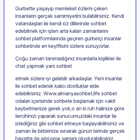
Gurbette yaşayıp memleket özlemi çeken
insanların gerçek samimiyetini bulabilirsiniz. Kendi
vatandaşları ile kendi öz dillerinde sohbet
edebilmek için işten arta kalan zamanlarını
sohbet platformlarında geçiren gurbetçi insanlar
sohbetinde en keyiflisini sizlere sunuyorlar.
Çoğu zaman tanımadığınız insanlarla kişilikler ile
chat yapmak yani sohbet
etmek sizlere iyi geleblir arkadaşlar. Yeni insanlar
ile sohbet ederek kalıcı dostluklar elde
edebilirsiniz. Www.almanyasohbet.life sohbet
odaları içerisinde sohbete başlamak için vakit
kaybetmenize gerek yok,o an ki ruh halinize göre
tercihinizi yaparak sunucumuzdaki insanlar ile
istediğiniz gibi sohbet etmeye başlayabilirsiniz ve
zaman ile birbirinize ısınarak günün birinde gerçek
hayatta da görüşme şansını oluşturabilirsiniz.