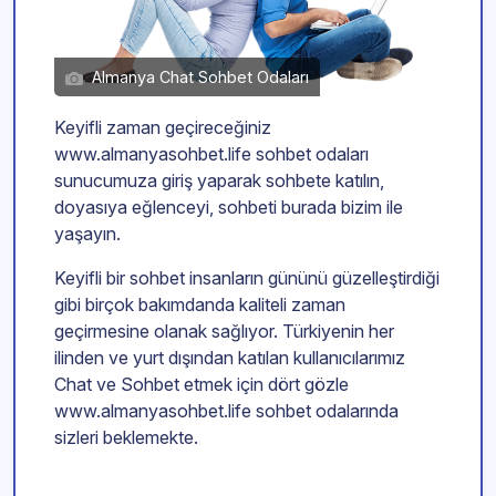
Almanya Chat Sohbet Odaları
Keyifli zaman geçireceğiniz
www.almanyasohbet.life sohbet odaları
sunucumuza giriş yaparak sohbete katılın,
doyasıya eğlenceyi, sohbeti burada bizim ile
yaşayın.
Keyifli bir sohbet insanların gününü güzelleştirdiği
gibi birçok bakımdanda kaliteli zaman
geçirmesine olanak sağlıyor. Türkiyenin her
ilinden ve yurt dışından katılan kullanıcılarımız
Chat ve Sohbet etmek için dört gözle
www.almanyasohbet.life sohbet odalarında
sizleri beklemekte.