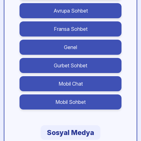
Avrupa Sohbet
Fransa Sohbet
Genel
Gurbet Sohbet
Mobil Chat
Mobil Sohbet
Sosyal Medya