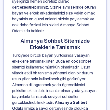
üyeliginizi hemen ücretsiz olarak
gerceklestirebilirsiniz. Sizinle ayni sehirde oturan
bayan ve erkek arkadaslarinizi size yakin olmak
hayatinin en güzel anlarini sizinle paylasmak ve
cok daha fazlasi icin sizleri Almanya Sohbet
Odamizda bekleriz.
Almanya Sohbet Sitemizde
Erkeklerle Tanismak
Türkiyede bircok bayan yurtdisinda yasayan
erkeklerle tanismak ister. Buda en cok sohbet
sitemizi kullanarak mümkün olmaktadir. Uzun
yilardir etkili bir tanisma yöntemi olan bir durum
uzun yillar hala kullanilacak gibi görünüyor.
Almanca dil ögrenmek yada ögrendiklerini
pekistirmek icin bile insanlar almanyada yasayan
bayanlarla tanisarak seviyeli sohbetler
gerceklestirebilmektedir.
Almanya Sohbet
Odalarimizda
saygi cercevesinde oldukca