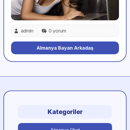
admin
0 yorum
Almanya Bayan Arkadaş
Kategoriler