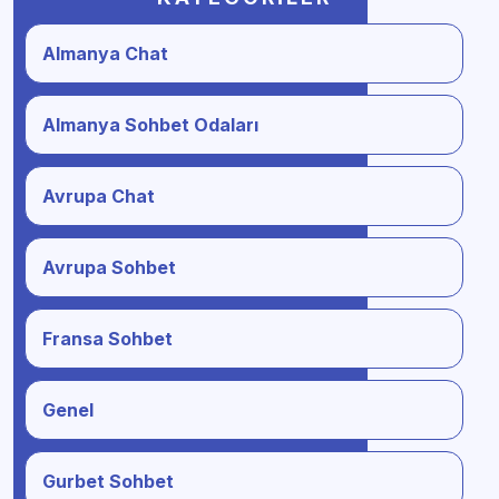
Almanya Chat
Almanya Sohbet Odaları
Avrupa Chat
Avrupa Sohbet
Fransa Sohbet
Genel
Gurbet Sohbet