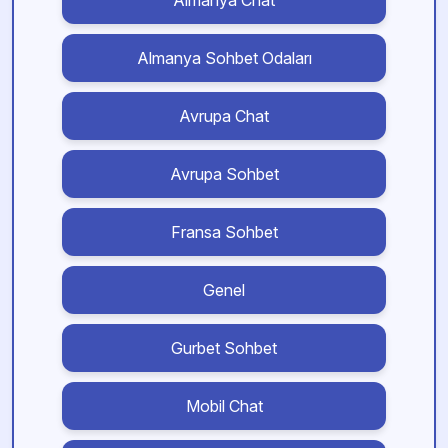
Almanya Chat
Almanya Sohbet Odaları
Avrupa Chat
Avrupa Sohbet
Fransa Sohbet
Genel
Gurbet Sohbet
Mobil Chat