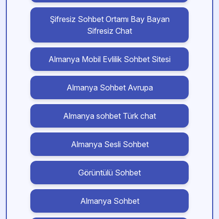
Şifresiz Sohbet Ortamı Bay Bayan
Sifresiz Chat
Almanya Mobil Evlilik Sohbet Sitesi
Almanya Sohbet Avrupa
Almanya sohbet Türk chat
Almanya Sesli Sohbet
Görüntülü Sohbet
Almanya Sohbet