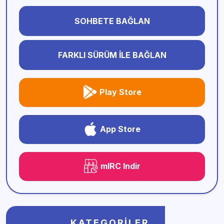
SOHBETE BAĞLAN
FARKLI SÜRÜM İLE BAĞLAN
Play Store
App Store
mIRC Indir
KATEGORILER