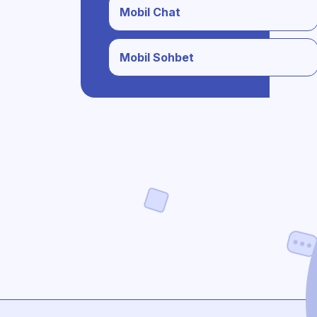
Mobil Chat
Mobil Sohbet