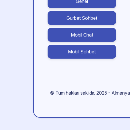
Genel
Gurbet Sohbet
Mobil Chat
Mobil Sohbet
© Tüm hakları saklıdır. 2025 - Almany