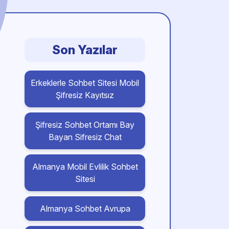
Son Yazılar
Erkeklerle Sohbet Sitesi Mobil
Şifresiz Kayıtsız
Şifresiz Sohbet Ortamı Bay
Bayan Sifresiz Chat
Almanya Mobil Evlilik Sohbet
Sitesi
Almanya Sohbet Avrupa