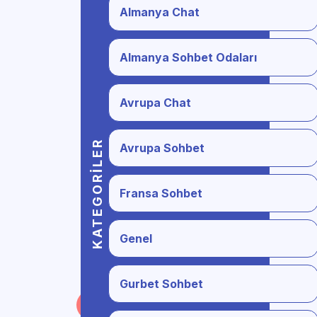
Almanya Chat
Almanya Sohbet Odaları
Avrupa Chat
KATEGORILER
Avrupa Sohbet
Fransa Sohbet
Genel
Gurbet Sohbet