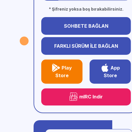
* Şifreniz yoksa boş bırakabilirsiniz.
SOHBETE BAĞLAN
FARKLI SÜRÜM İLE BAĞLAN
Play
App
Store
Store
mIRC Indir