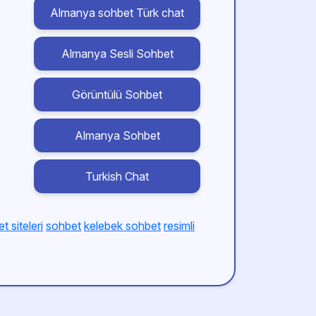
Almanya sohbet Türk chat
Almanya Sesli Sohbet
Görüntülü Sohbet
Almanya Sohbet
Turkish Chat
t siteleri
sohbet
kelebek sohbet
resimli