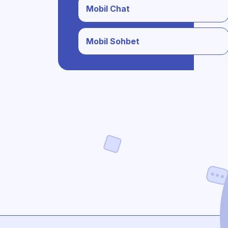
Mobil Chat
Mobil Sohbet