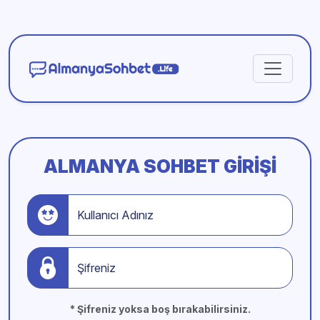
ALMANYA SOHBET GIRIŞI
Kullanıcı Adınız
Şifreniz
* Şifreniz yoksa boş bırakabilirsiniz.