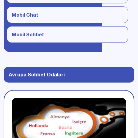
Mobil Chat
Mobil Sohbet
Avrupa Sohbet Odalari