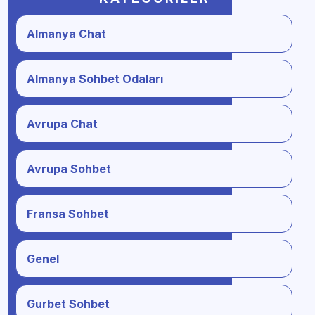
Almanya Chat
Almanya Sohbet Odaları
Avrupa Chat
Avrupa Sohbet
Fransa Sohbet
Genel
Gurbet Sohbet