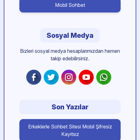
Mobil Sohbet
Sosyal Medya
Bizleri sosyal medya hesaplarımızdan hemen
takip edebilirsiniz.
Son Yazılar
Erkeklerle Sohbet Sitesi Mobil Şifresiz
Kayıtsız