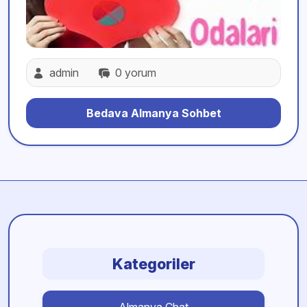
admin
0 yorum
Bedava Almanya Sohbet
Kategoriler