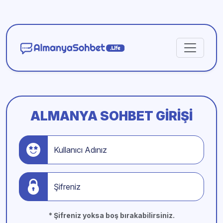
ALMANYA SOHBET GIRIŞI
Kullanıcı Adınız
Şifreniz
* Şifreniz yoksa boş bırakabilirsiniz.