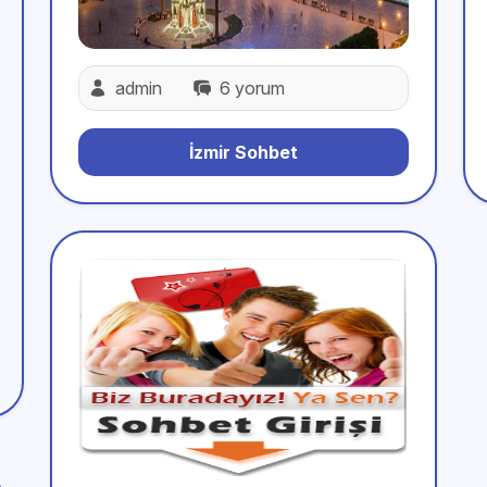
admin
6 yorum
İzmir Sohbet