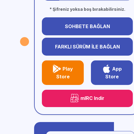
* Şifreniz yoksa boş bırakabilirsiniz.
SOHBETE BAĞLAN
FARKLI SÜRÜM İLE BAĞLAN
Play
App
Store
Store
mIRC Indir