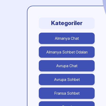
Kategoriler
Almanya Chat
Almanya Sohbet Odaları
Avrupa Chat
Avrupa Sohbet
Fransa Sohbet