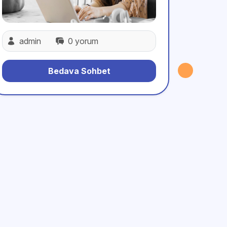
admin
0 yorum
Bedava Sohbet