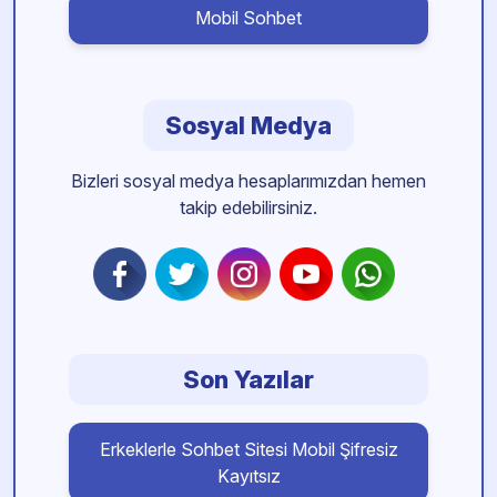
Mobil Sohbet
Sosyal Medya
Bizleri sosyal medya hesaplarımızdan hemen
takip edebilirsiniz.
Son Yazılar
Erkeklerle Sohbet Sitesi Mobil Şifresiz
Kayıtsız