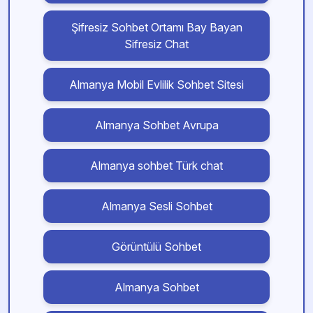
Şifresiz Sohbet Ortamı Bay Bayan
Sifresiz Chat
Almanya Mobil Evlilik Sohbet Sitesi
Almanya Sohbet Avrupa
Almanya sohbet Türk chat
Almanya Sesli Sohbet
Görüntülü Sohbet
Almanya Sohbet