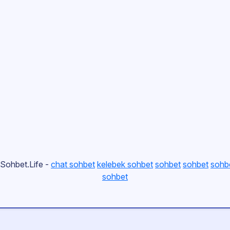
aSohbet.Life -
chat sohbet
kelebek sohbet
sohbet
sohbet
sohbe
sohbet