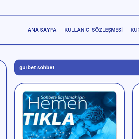
ANA SAYFA
KULLANICI SÖZLEŞMESI
KU
gurbet sohbet