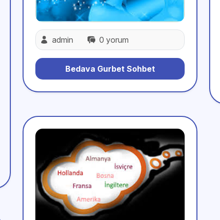
admin
0 yorum
Bedava Gurbet Sohbet