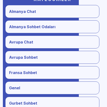
Almanya Chat
Almanya Sohbet Odaları
Avrupa Chat
Avrupa Sohbet
Fransa Sohbet
Genel
Gurbet Sohbet