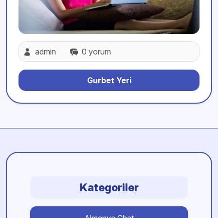
admin
0 yorum
Gurbet Yeri
Kategoriler