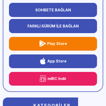
SOHBETE BAĞLAN
FARKLI SÜRÜM İLE BAĞLAN
Play Store
App Store
mIRC Indir
KATEGORILER