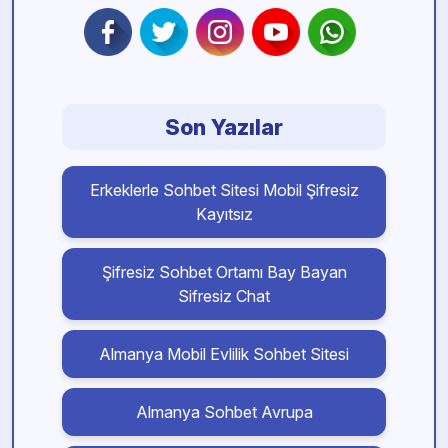
Son Yazılar
Erkeklerle Sohbet Sitesi Mobil Şifresiz
Kayıtsız
Şifresiz Sohbet Ortamı Bay Bayan
Sifresiz Chat
Almanya Mobil Evlilik Sohbet Sitesi
Almanya Sohbet Avrupa