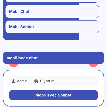
Mobil Chat
Mobil Sohbet
mobil isveç chat
admin
0 yorum
Mobil İsveç Sohbet