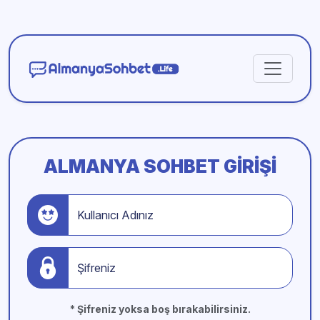
ALMANYA SOHBET GIRIŞI
Kullanıcı Adınız
Şifreniz
* Şifreniz yoksa boş bırakabilirsiniz.