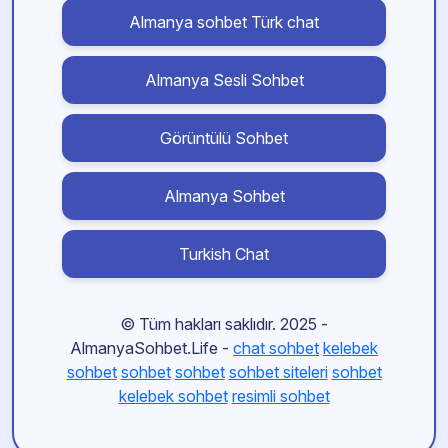
Almanya sohbet Türk chat
Almanya Sesli Sohbet
Görüntülü Sohbet
Almanya Sohbet
Turkish Chat
© Tüm hakları saklıdır. 2025 -
AlmanyaSohbet.Life -
chat sohbet
kelebek
sohbet
sohbet
sohbet
sohbet siteleri
sohbet
kelebek sohbet
resimli sohbet