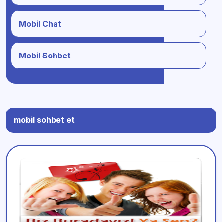
Mobil Chat
Mobil Sohbet
mobil sohbet et