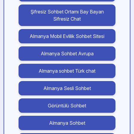
Şifresiz Sohbet Ortamı Bay Bayan
Sifresiz Chat
Almanya Mobil Evlilik Sohbet Sitesi
Almanya Sohbet Avrupa
Almanya sohbet Türk chat
Almanya Sesli Sohbet
Görüntülü Sohbet
Almanya Sohbet