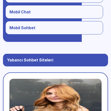
Mobil Chat
Mobil Sohbet
Yabancı Sohbet Siteleri