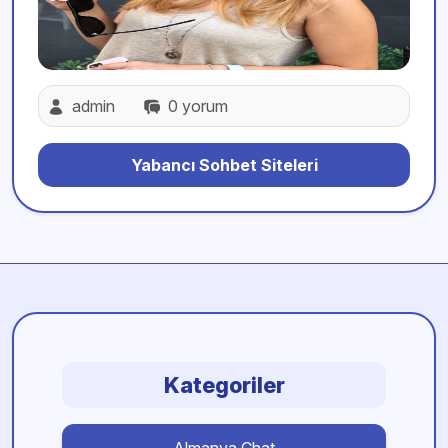
admin
0 yorum
Yabancı Sohbet Siteleri
Kategoriler