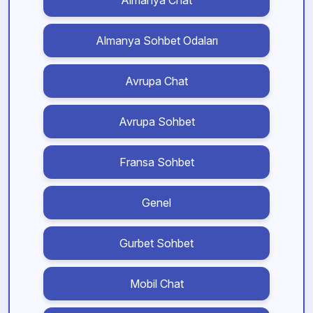
Almanya Chat
Almanya Sohbet Odaları
Avrupa Chat
Avrupa Sohbet
Fransa Sohbet
Genel
Gurbet Sohbet
Mobil Chat