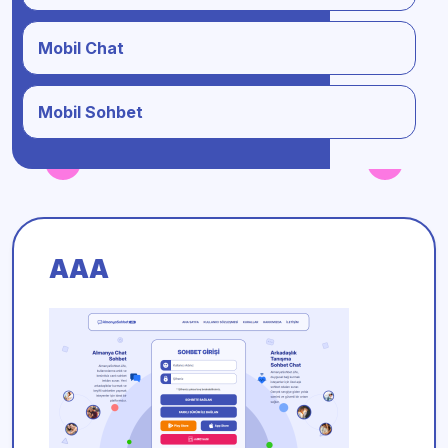
Mobil Chat
Mobil Sohbet
AAA