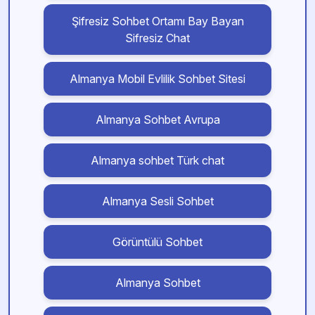
Şifresiz Sohbet Ortamı Bay Bayan
Sifresiz Chat
Almanya Mobil Evlilik Sohbet Sitesi
Almanya Sohbet Avrupa
Almanya sohbet Türk chat
Almanya Sesli Sohbet
Görüntülü Sohbet
Almanya Sohbet