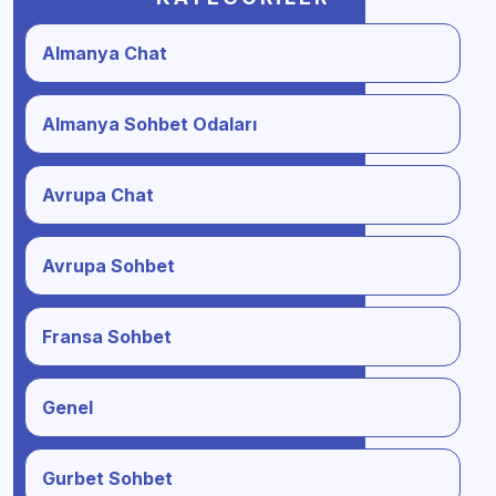
Almanya Chat
Almanya Sohbet Odaları
Avrupa Chat
Avrupa Sohbet
Fransa Sohbet
Genel
Gurbet Sohbet