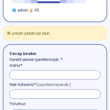
admin
45
İlk yorum yazan siz olun.
Cevap bırakın
Gerekli alanlar işaretlenmiştir.
*
Adınız*
Mail Adresiniz*
(yayınlanmayacak.)
Yorumuz: