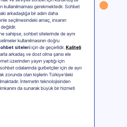
rin kullanılmaması gerekmektedir. Sohbet
aki arkadaşlığa bir adım daha
enle seçilmesindeki amaç, insanın
eğildir.
ne sahipse, sohbet sitelerinde de aynı
kelimeler kullanılmasının doğru
ohbet siteleri
için de geçerlidir.
Kaliteli
rla arkadaş ve dost olma şansı ele
ernet üzerinden yayın yaptığı için
sohbet odalarında gurbetçiler için de ayrı
 zorunda olan kişilerin Türkiye’deki
maktadır. İnternetin teknolojisinden
imkanını da sunarak büyük bir hizmeti