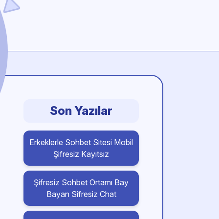
Son Yazılar
Erkeklerle Sohbet Sitesi Mobil
Şifresiz Kayıtsız
Şifresiz Sohbet Ortamı Bay
Bayan Sifresiz Chat