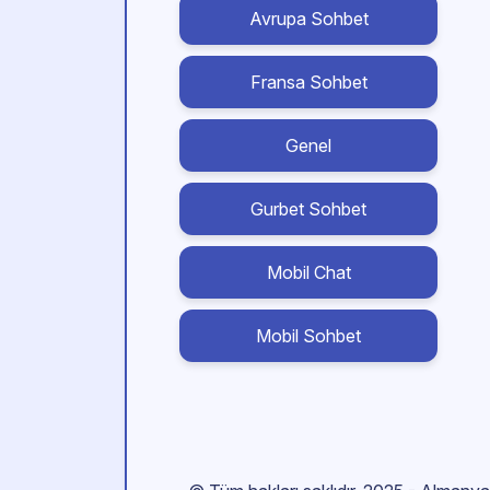
Avrupa Sohbet
Fransa Sohbet
Genel
Gurbet Sohbet
Mobil Chat
Mobil Sohbet