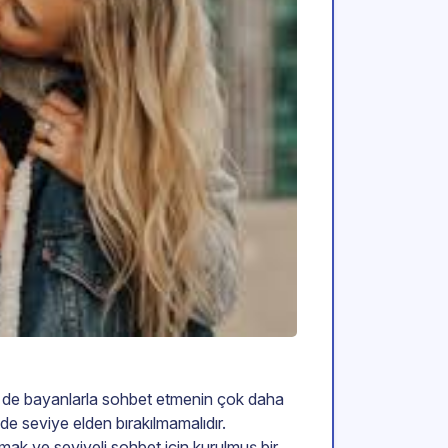
çin de bayanlarla sohbet etmenin çok daha
de seviye elden bırakılmamalıdır.
k ve seviyeli sohbet için kurulmuş bir