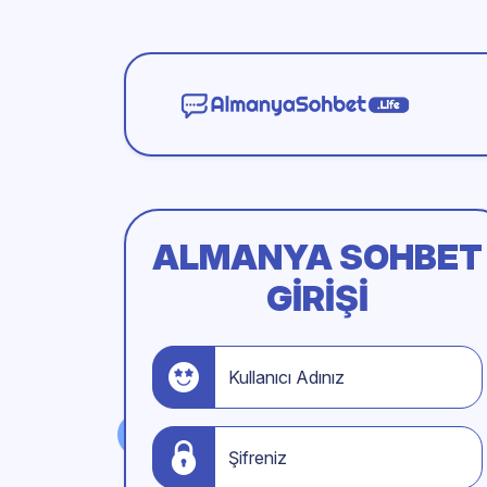
ALMANYA SOHBET
GIRIŞI
Kullanıcı Adınız
Şifreniz