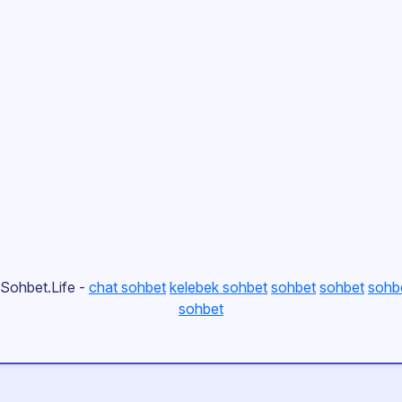
aSohbet.Life -
chat sohbet
kelebek sohbet
sohbet
sohbet
sohbe
sohbet