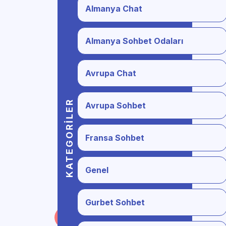
Almanya Chat
Almanya Sohbet Odaları
Avrupa Chat
KATEGORILER
Avrupa Sohbet
Fransa Sohbet
Genel
Gurbet Sohbet