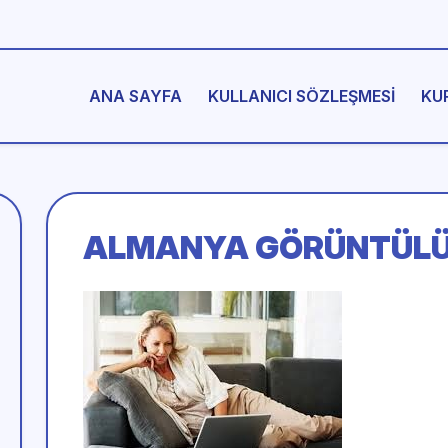
ANA SAYFA
KULLANICI SÖZLEŞMESI
KU
ALMANYA GÖRÜNTÜLÜ