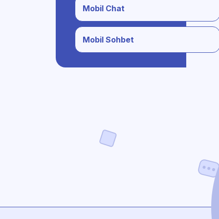
Mobil Chat
Mobil Sohbet