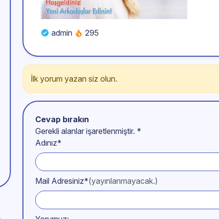
admin
295
İlk yorum yazan siz olun.
Cevap bırakın
Gerekli alanlar işaretlenmiştir.
*
Adınız*
Mail Adresiniz*
(yayınlanmayacak.)
Yorumuz: