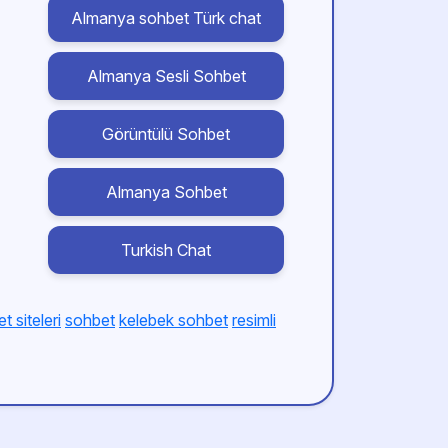
Almanya sohbet Türk chat
Almanya Sesli Sohbet
Görüntülü Sohbet
Almanya Sohbet
Turkish Chat
t siteleri
sohbet
kelebek sohbet
resimli