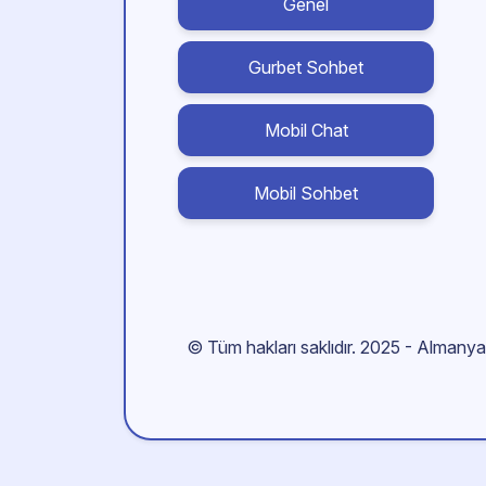
Genel
Gurbet Sohbet
Mobil Chat
Mobil Sohbet
© Tüm hakları saklıdır. 2025 - Almany