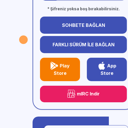
* Şifreniz yoksa boş bırakabilirsiniz.
SOHBETE BAĞLAN
FARKLI SÜRÜM İLE BAĞLAN
Play
App
Store
Store
mIRC Indir