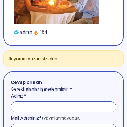
admin
184
İlk yorum yazan siz olun.
Cevap bırakın
Gerekli alanlar işaretlenmiştir.
*
Adınız*
Mail Adresiniz*
(yayınlanmayacak.)