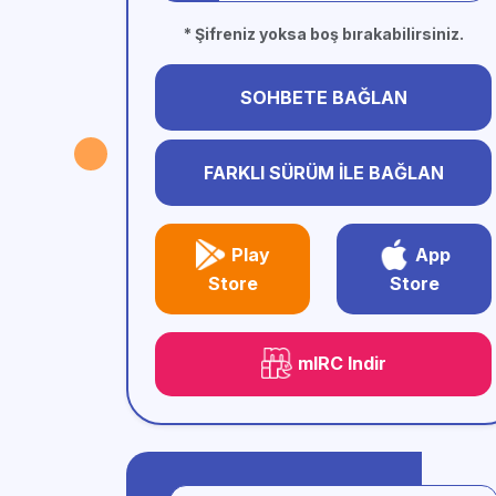
* Şifreniz yoksa boş bırakabilirsiniz.
SOHBETE BAĞLAN
FARKLI SÜRÜM İLE BAĞLAN
Play
App
Store
Store
mIRC Indir