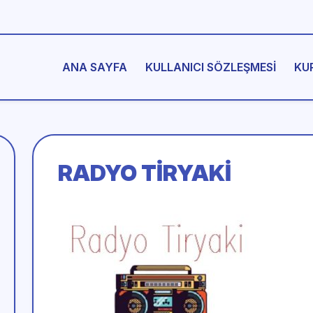
ANA SAYFA
KULLANICI SÖZLEŞMESI
KU
RADYO TIRYAKI