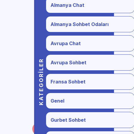
Almanya Chat
Almanya Sohbet Odaları
Avrupa Chat
KATEGORILER
Avrupa Sohbet
Fransa Sohbet
Genel
Gurbet Sohbet