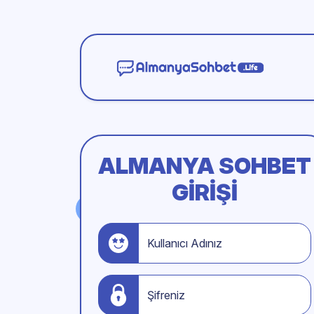
ALMANYA SOHBET
GIRIŞI
Kullanıcı Adınız
Şifreniz