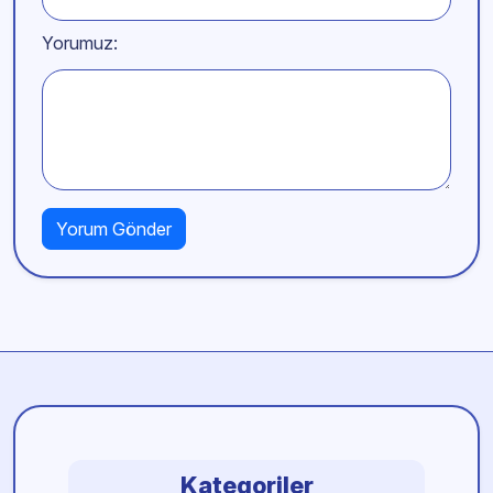
Yorumuz:
Kategoriler