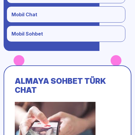
Mobil Chat
Mobil Sohbet
ALMAYA SOHBET TÜRK
CHAT