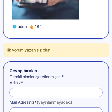
admin
184
İlk yorum yazan siz olun.
Cevap bırakın
Gerekli alanlar işaretlenmiştir.
*
Adınız*
Mail Adresiniz*
(yayınlanmayacak.)