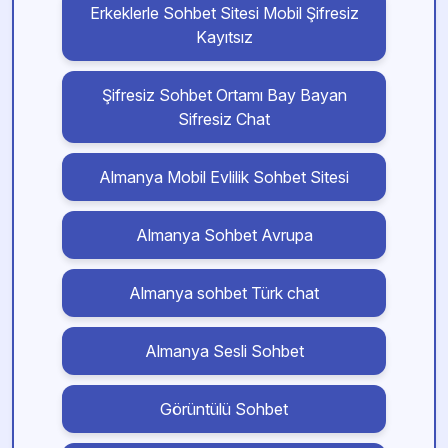
Erkeklerle Sohbet Sitesi Mobil Şifresiz
Kayıtsız
Şifresiz Sohbet Ortamı Bay Bayan
Sifresiz Chat
Almanya Mobil Evlilik Sohbet Sitesi
Almanya Sohbet Avrupa
Almanya sohbet Türk chat
Almanya Sesli Sohbet
Görüntülü Sohbet