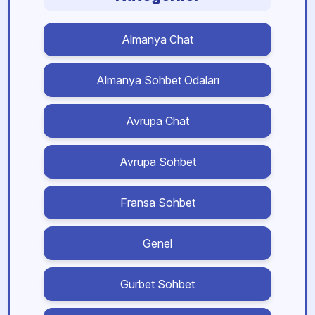
Almanya Chat
Almanya Sohbet Odaları
Avrupa Chat
Avrupa Sohbet
Fransa Sohbet
Genel
Gurbet Sohbet