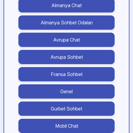
Almanya Chat
Almanya Sohbet Odaları
Avrupa Chat
Avrupa Sohbet
Fransa Sohbet
Genel
Gurbet Sohbet
Mobil Chat