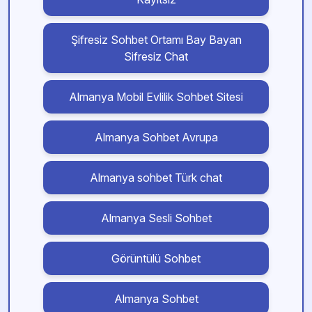
Şifresiz Sohbet Ortamı Bay Bayan
Sifresiz Chat
Almanya Mobil Evlilik Sohbet Sitesi
Almanya Sohbet Avrupa
Almanya sohbet Türk chat
Almanya Sesli Sohbet
Görüntülü Sohbet
Almanya Sohbet