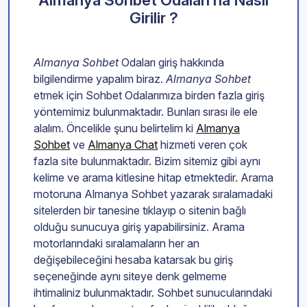
Girilir ?
Almanya Sohbet
Odaları giriş hakkında
bilgilendirme yapalım biraz.
Almanya Sohbet
etmek için Sohbet Odalarımıza birden fazla giriş
yöntemimiz bulunmaktadır. Bunları sırası ile ele
alalım. Öncelikle şunu belirtelim ki
Almanya
Sohbet
ve
Almanya Chat
hizmeti veren çok
fazla site bulunmaktadır. Bizim sitemiz gibi aynı
kelime ve arama kitlesine hitap etmektedir. Arama
motoruna Almanya Sohbet yazarak sıralamadaki
sitelerden bir tanesine tıklayıp o sitenin bağlı
olduğu sunucuya giriş yapabilirsiniz. Arama
motorlarındaki sıralamaların her an
değişebileceğini hesaba katarsak bu giriş
seçeneğinde aynı siteye denk gelmeme
ihtimaliniz bulunmaktadır. Sohbet sunucularındaki