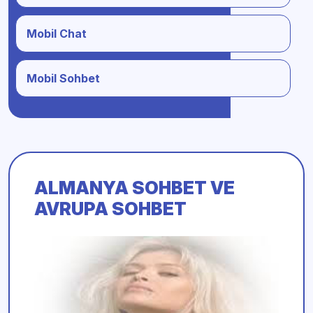
Mobil Chat
Mobil Sohbet
ALMANYA SOHBET VE
AVRUPA SOHBET