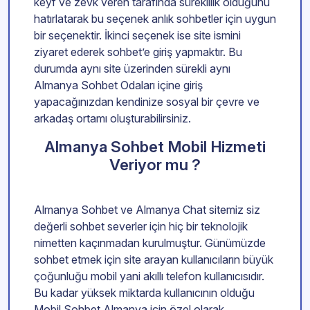
keyf ve zevk veren tarafında süreklilik olduğunu
hatırlatarak bu seçenek anlık sohbetler için uygun
bir seçenektir. İkinci seçenek ise site ismini
ziyaret ederek sohbet’e giriş yapmaktır. Bu
durumda aynı site üzerinden sürekli aynı
Almanya Sohbet Odaları içine giriş
yapacağınızdan kendinize sosyal bir çevre ve
arkadaş ortamı oluşturabilirsiniz.
Almanya Sohbet Mobil Hizmeti
Veriyor mu ?
Almanya Sohbet ve Almanya Chat sitemiz siz
değerli sohbet severler için hiç bir teknolojik
nimetten kaçınmadan kurulmuştur. Günümüzde
sohbet etmek için site arayan kullanıcıların büyük
çoğunluğu mobil yani akıllı telefon kullanıcısıdır.
Bu kadar yüksek miktarda kullanıcının olduğu
Mobil Sohbet Almanya için özel olarak