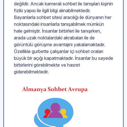
değildir. Ancak kameralı sohbet ile tanışılan kişinin
fiziki yapısı ile ilgili bilgi alınabilmektedir.
Bayanlarla sohbet sitesi aracılığı ile dünyanın her
noktasındaki insanlarla tanışabilmek mümkün
hale gelmiştir. İnsanlar birbirleri ile tanışırken,
arada uzak noktalardaki akrabaları ile de
görüntülü görüşme avantajını yakalamaktadır.
Özellikle gurbette çalışanlar içi sohbet oraları
büyük bir açığı kapatmaktadır. İnsanlar bu sayede
birbirlerini görebilmekte ve hasret
giderebilmektedir.