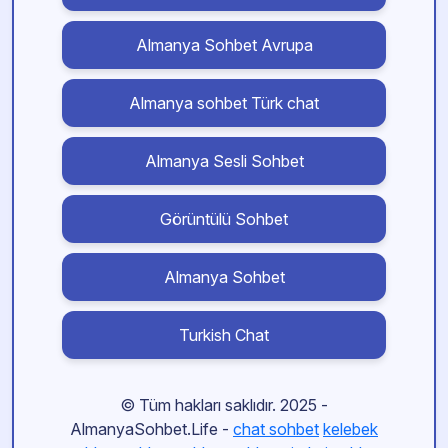
Almanya Sohbet Avrupa
Almanya sohbet Türk chat
Almanya Sesli Sohbet
Görüntülü Sohbet
Almanya Sohbet
Turkish Chat
© Tüm hakları saklıdır. 2025 -
AlmanyaSohbet.Life -
chat sohbet
kelebek