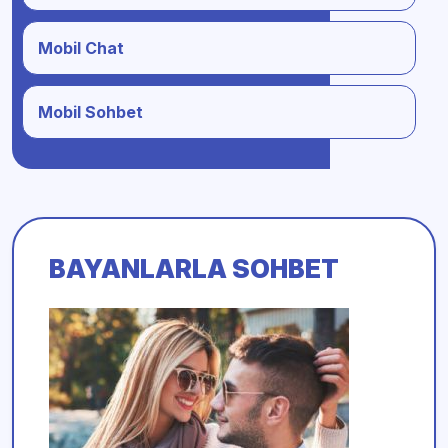
Mobil Chat
Mobil Sohbet
BAYANLARLA SOHBET