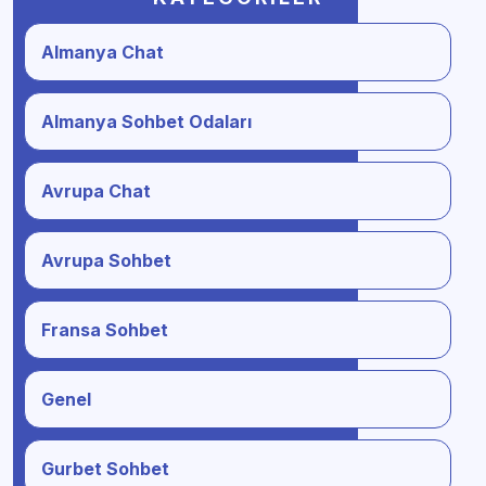
Almanya Chat
Almanya Sohbet Odaları
Avrupa Chat
Avrupa Sohbet
Fransa Sohbet
Genel
Gurbet Sohbet