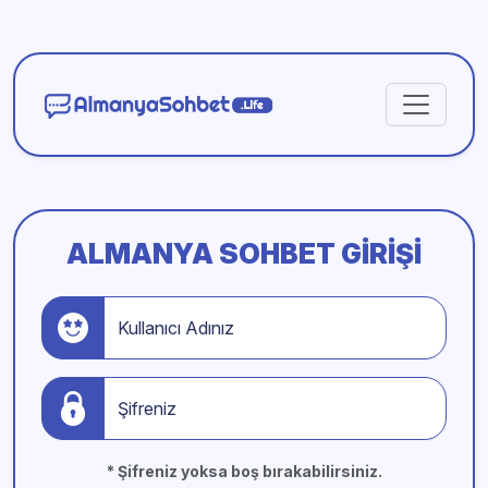
ALMANYA SOHBET GIRIŞI
Kullanıcı Adınız
Şifreniz
* Şifreniz yoksa boş bırakabilirsiniz.