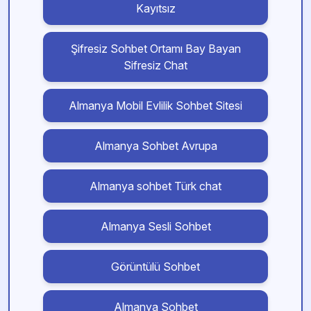
Kayıtsız
Şifresiz Sohbet Ortamı Bay Bayan
Sifresiz Chat
Almanya Mobil Evlilik Sohbet Sitesi
Almanya Sohbet Avrupa
Almanya sohbet Türk chat
Almanya Sesli Sohbet
Görüntülü Sohbet
Almanya Sohbet