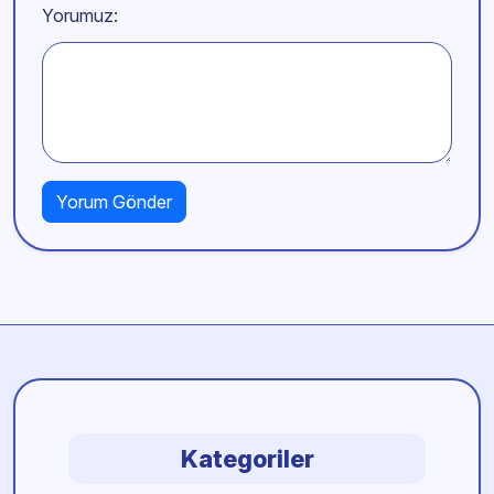
Yorumuz:
Kategoriler