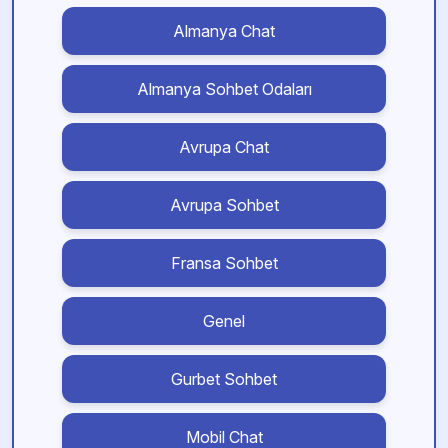
Almanya Chat
Almanya Sohbet Odaları
Avrupa Chat
Avrupa Sohbet
Fransa Sohbet
Genel
Gurbet Sohbet
Mobil Chat