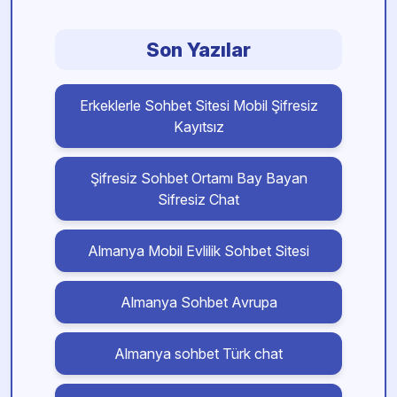
Son Yazılar
Erkeklerle Sohbet Sitesi Mobil Şifresiz
Kayıtsız
Şifresiz Sohbet Ortamı Bay Bayan
Sifresiz Chat
Almanya Mobil Evlilik Sohbet Sitesi
Almanya Sohbet Avrupa
Almanya sohbet Türk chat