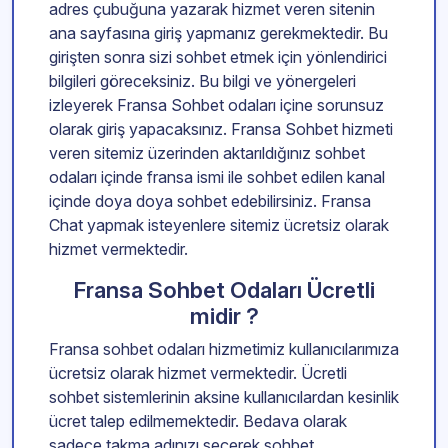
adres çubuğuna yazarak hizmet veren sitenin
ana sayfasına giriş yapmanız gerekmektedir. Bu
girişten sonra sizi sohbet etmek için yönlendirici
bilgileri göreceksiniz. Bu bilgi ve yönergeleri
izleyerek Fransa Sohbet odaları içine sorunsuz
olarak giriş yapacaksınız. Fransa Sohbet hizmeti
veren sitemiz üzerinden aktarıldığınız sohbet
odaları içinde fransa ismi ile sohbet edilen kanal
içinde doya doya sohbet edebilirsiniz. Fransa
Chat yapmak isteyenlere sitemiz ücretsiz olarak
hizmet vermektedir.
Fransa Sohbet Odaları Ücretli
midir ?
Fransa sohbet odaları hizmetimiz kullanıcılarımıza
ücretsiz olarak hizmet vermektedir. Ücretli
sohbet sistemlerinin aksine kullanıcılardan kesinlik
ücret talep edilmemektedir. Bedava olarak
sadece takma adınızı seçerek sohbet