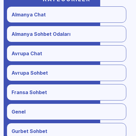
Almanya Chat
Almanya Sohbet Odaları
Avrupa Chat
Avrupa Sohbet
Fransa Sohbet
Genel
Gurbet Sohbet