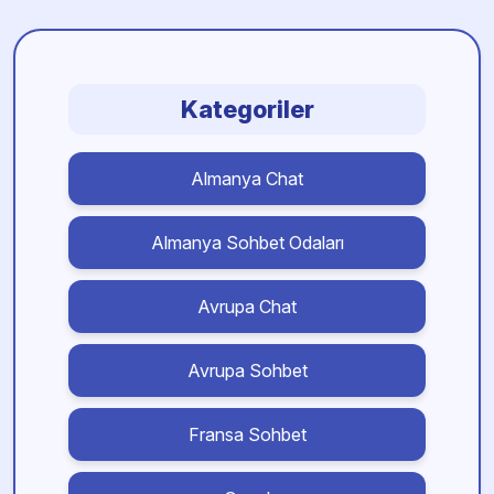
Kategoriler
Almanya Chat
Almanya Sohbet Odaları
Avrupa Chat
Avrupa Sohbet
Fransa Sohbet