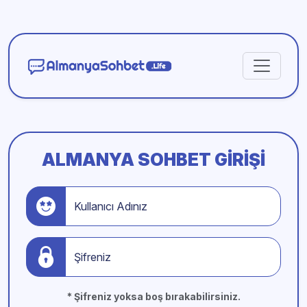
ALMANYA SOHBET GIRIŞI
Kullanıcı Adınız
Şifreniz
* Şifreniz yoksa boş bırakabilirsiniz.