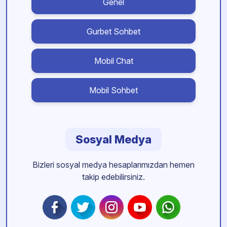
Genel
Gurbet Sohbet
Mobil Chat
Mobil Sohbet
Sosyal Medya
Bizleri sosyal medya hesaplarımızdan hemen
takip edebilirsiniz.