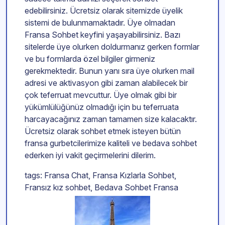
edebilirsiniz. Ücretsiz olarak sitemizde üyelik
sistemi de bulunmamaktadır. Üye olmadan
Fransa Sohbet keyfini yaşayabilirsiniz. Bazı
sitelerde üye olurken doldurmanız gerken formlar
ve bu formlarda özel bilgiler girmeniz
gerekmektedir. Bunun yanı sıra üye olurken mail
adresi ve aktivasyon gibi zaman alabilecek bir
çok teferruat mevcuttur. Üye olmak gibi bir
yükümlülüğünüz olmadığı için bu teferruata
harcayacağınız zaman tamamen size kalacaktır.
Ücretsiz olarak sohbet etmek isteyen bütün
fransa gurbetcilerimize kaliteli ve bedava sohbet
ederken iyi vakit geçirmelerini dilerim.
tags: Fransa Chat, Fransa Kızlarla Sohbet,
Fransız kız sohbet, Bedava Sohbet Fransa