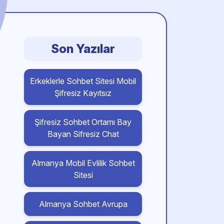
Son Yazılar
Erkeklerle Sohbet Sitesi Mobil
Şifresiz Kayıtsız
Şifresiz Sohbet Ortamı Bay
Bayan Sifresiz Chat
Almanya Mobil Evlilik Sohbet
Sitesi
Almanya Sohbet Avrupa