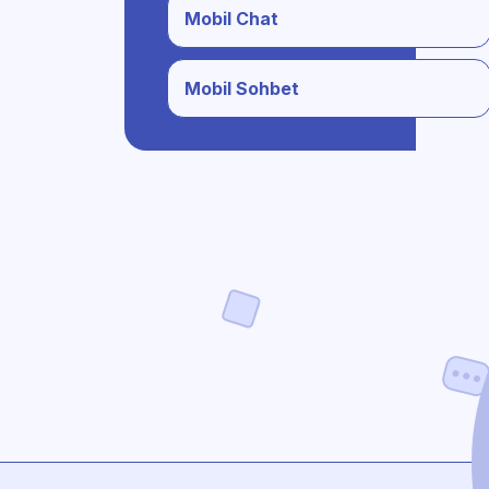
Mobil Chat
Mobil Sohbet