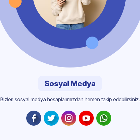
Sosyal Medya
Bizleri sosyal medya hesaplarımızdan hemen takip edebilirsiniz.