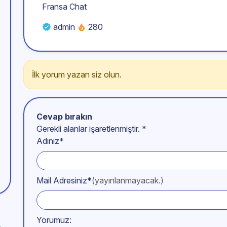
Fransa Chat
admin
280
İlk yorum yazan siz olun.
Cevap bırakın
Gerekli alanlar işaretlenmiştir.
*
Adınız*
Mail Adresiniz*
(yayınlanmayacak.)
Yorumuz: