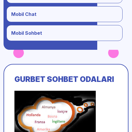
Mobil Chat
Mobil Sohbet
GURBET SOHBET ODALARI