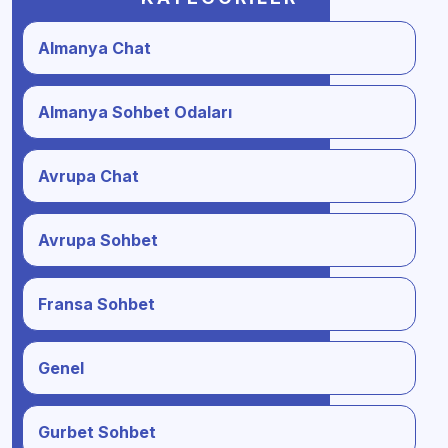
Almanya Chat
Almanya Sohbet Odaları
Avrupa Chat
Avrupa Sohbet
Fransa Sohbet
Genel
Gurbet Sohbet