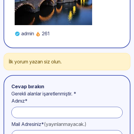
admin
261
İlk yorum yazan siz olun.
Cevap bırakın
Gerekli alanlar işaretlenmiştir.
*
Adınız*
Mail Adresiniz*
(yayınlanmayacak.)