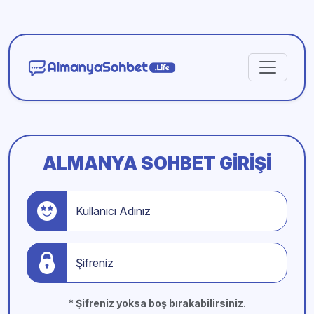
ALMANYA SOHBET GIRIŞI
Kullanıcı Adınız
Şifreniz
* Şifreniz yoksa boş bırakabilirsiniz.