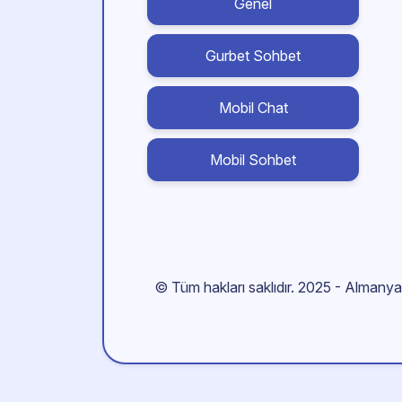
Genel
Gurbet Sohbet
Mobil Chat
Mobil Sohbet
© Tüm hakları saklıdır. 2025 - Almany