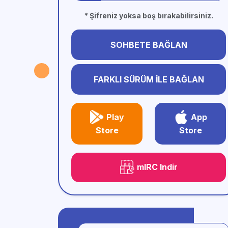
* Şifreniz yoksa boş bırakabilirsiniz.
SOHBETE BAĞLAN
FARKLI SÜRÜM İLE BAĞLAN
Play
App
Store
Store
mIRC Indir