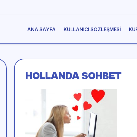
ANA SAYFA
KULLANICI SÖZLEŞMESI
KU
HOLLANDA SOHBET