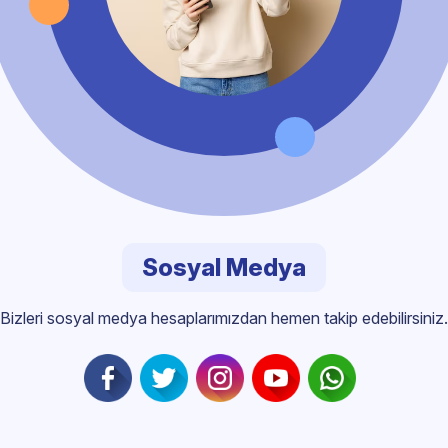
Sosyal Medya
Bizleri sosyal medya hesaplarımızdan hemen takip edebilirsiniz.