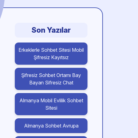
Son Yazılar
Erkeklerle Sohbet Sitesi Mobil
Şifresiz Kayıtsız
Şifresiz Sohbet Ortamı Bay
Bayan Sifresiz Chat
Almanya Mobil Evlilik Sohbet
Sitesi
Almanya Sohbet Avrupa