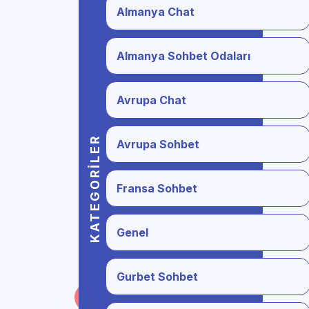
Almanya Chat
Almanya Sohbet Odaları
Avrupa Chat
KATEGORILER
Avrupa Sohbet
Fransa Sohbet
Genel
Gurbet Sohbet