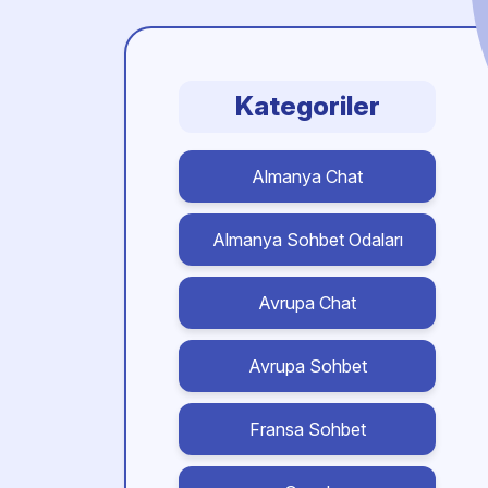
Kategoriler
Almanya Chat
Almanya Sohbet Odaları
Avrupa Chat
Avrupa Sohbet
Fransa Sohbet