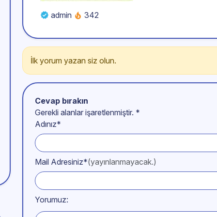
admin
342
İlk yorum yazan siz olun.
Cevap bırakın
Gerekli alanlar işaretlenmiştir.
*
Adınız*
Mail Adresiniz*
(yayınlanmayacak.)
Yorumuz: