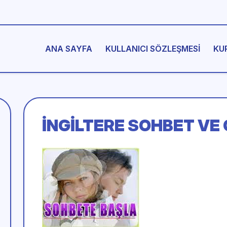
ANA SAYFA
KULLANICI SÖZLEŞMESI
KU
INGILTERE SOHBET VE 