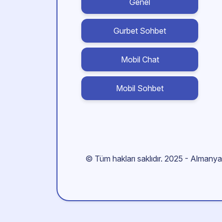
Genel
Gurbet Sohbet
Mobil Chat
Mobil Sohbet
© Tüm hakları saklıdır. 2025 - Almany