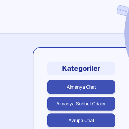
Kategoriler
Almanya Chat
Almanya Sohbet Odaları
Avrupa Chat