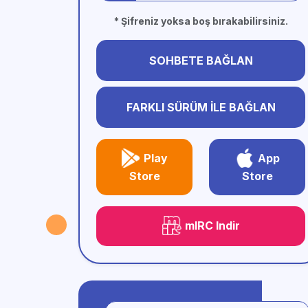
* Şifreniz yoksa boş bırakabilirsiniz.
SOHBETE BAĞLAN
FARKLI SÜRÜM İLE BAĞLAN
Play
App
Store
Store
mIRC Indir