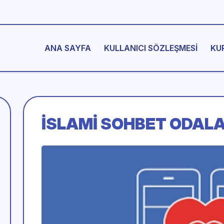
ANA SAYFA
KULLANICI SÖZLEŞMESI
KU
İSLAMI SOHBET ODALA