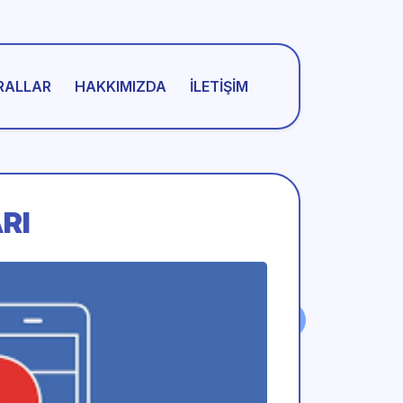
RALLAR
HAKKIMIZDA
İLETIŞIM
RI