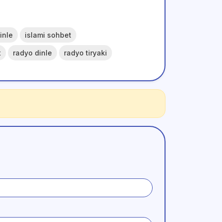
inle
islami sohbet
t
radyo dinle
radyo tiryaki