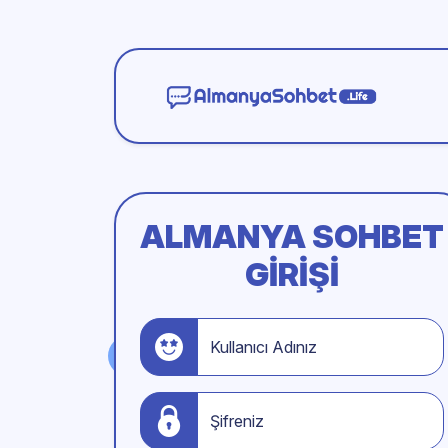
ALMANYA SOHBET
GIRIŞI
Kullanıcı Adınız
Şifreniz