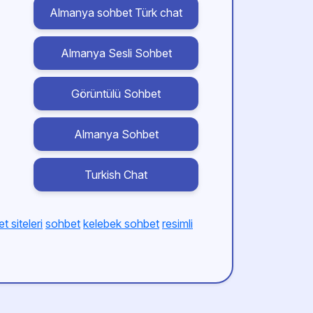
Almanya sohbet Türk chat
Almanya Sesli Sohbet
Görüntülü Sohbet
Almanya Sohbet
Turkish Chat
t siteleri
sohbet
kelebek sohbet
resimli