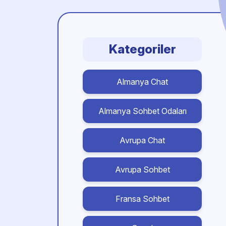
Kategoriler
Almanya Chat
Almanya Sohbet Odaları
Avrupa Chat
Avrupa Sohbet
Fransa Sohbet