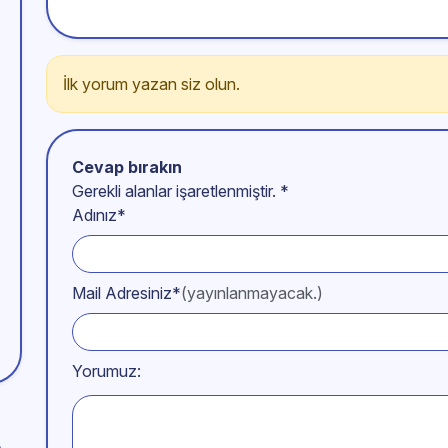
İlk yorum yazan siz olun.
Cevap bırakın
Gerekli alanlar işaretlenmiştir.
*
Adınız*
Mail Adresiniz*
(yayınlanmayacak.)
Yorumuz: